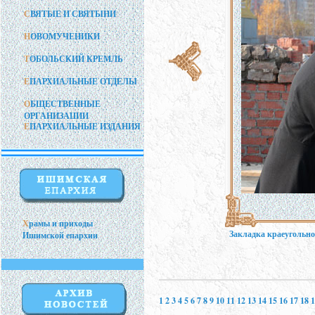
С
ВЯТЫЕ И СВЯТЫНИ
Н
ОВОМУЧЕНИКИ
Т
ОБОЛЬСКИЙ КРЕМЛЬ
Е
ПАРХИАЛЬНЫЕ ОТДЕЛЫ
О
БЩЕСТВЕННЫЕ
ОРГАНИЗАЦИИ
Е
ПАРХИАЛЬНЫЕ ИЗДАНИЯ
Х
рамы и приходы
Закладка краеугольно
Ишимской епархии
1
2
3
4
5
6
7
8
9
10
11
12
13
14
15
16
17
18