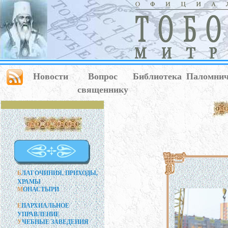
Новости
Вопрос
Библиотека
Паломнич
священнику
Б
ЛАГОЧИНИЯ, ПРИХОДЫ,
ХРАМЫ
М
ОНАСТЫРИ
Е
ПАРХИАЛЬНОЕ
УПРАВЛЕНИЕ
У
ЧЕБНЫЕ ЗАВЕДЕНИЯ