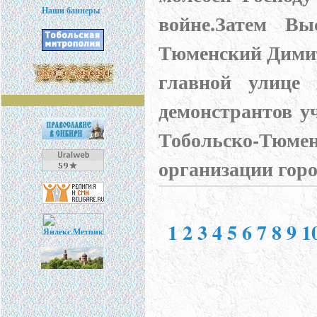
Наши баннеры
войне.Затем Вы
Тюменский Димит
главной улице 
демонстрантов у
Тобольско-Тюмен
организации горо
1
2
3
4
5
6
7
8
9
1