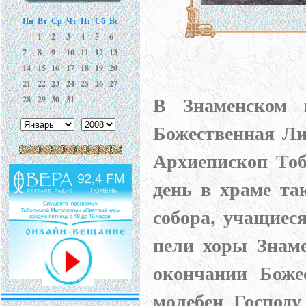
Пн
Вт
Ср
Чт
Пт
Сб
Вс
1
2
3
4
5
6
7
8
9
10
11
12
13
14
15
16
17
18
19
20
21
22
23
24
25
26
27
В Знаменском 
28
29
30
31
Божественная Ли
Архиепископ Тоб
день в храме та
собора, учащиес
пели хоры Знаме
окончании Боже
молебен Господу