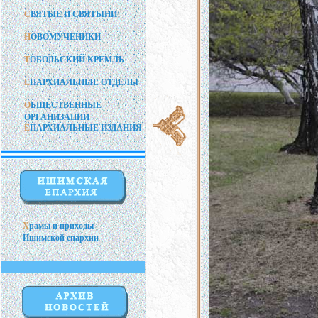
С
ВЯТЫЕ И СВЯТЫНИ
Н
ОВОМУЧЕНИКИ
Т
ОБОЛЬСКИЙ КРЕМЛЬ
Е
ПАРХИАЛЬНЫЕ ОТДЕЛЫ
О
БЩЕСТВЕННЫЕ
ОРГАНИЗАЦИИ
Е
ПАРХИАЛЬНЫЕ ИЗДАНИЯ
Х
рамы и приходы
Ишимской епархии