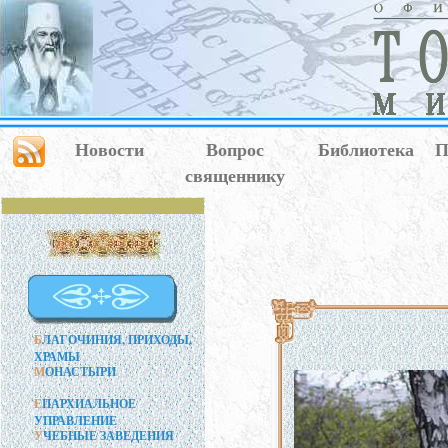
Новости
Вопрос
Библиотека
П
священнику
Б
ЛАГОЧИНИЯ, ПРИХОДЫ,
ХРАМЫ
М
ОНАСТЫРИ
Е
ПАРХИАЛЬНОЕ
УПРАВЛЕНИЕ
У
ЧЕБНЫЕ ЗАВЕДЕНИЯ